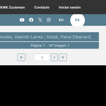
KMK Zuzenean
Contacto
Iniciar sesión
EU
ES
Twitter KMK
Youtube KMK
Facebook KMK
Instagram KMK
sika, Valentín Larrea ; hitzak, Pierre Dibarrart].
Página: 1
Nº Imagen: 1