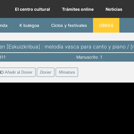
lturunea | Diputación Foral de Gipuzkoa
El centro cultural
Trámites online
Noticias
nda
K bulegoa
Ciclos y festivales
OBRAS
 [Eskuizkribua] : melodía vasca para canto y piano / [mu
911
Manuscrito 1
Añadir al Dosier
Dosier
Miniatura