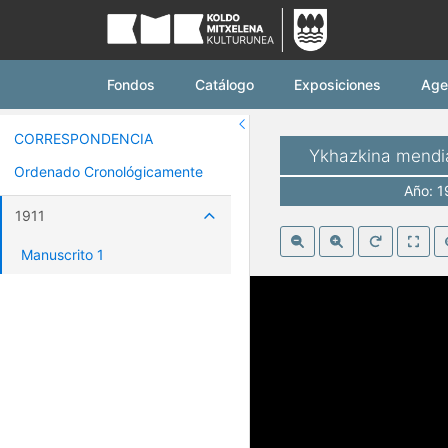
Koldo Mitxelena Ku
Fondos
Catálogo
Exposiciones
Age
CORRESPONDENCIA
Ykhazkina mendian
Ordenado Cronológicamente
Año: 1
1911
Manuscrito 1