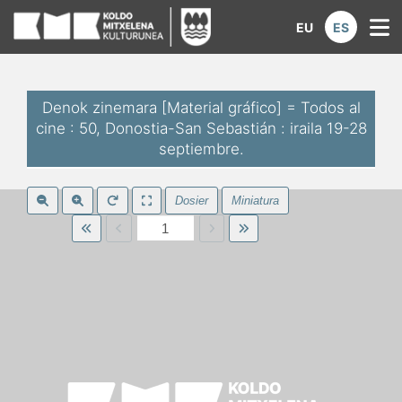
Koldo Mitxelena Kulturunea | Di
EU
ES
M
Denok zinemara [Material gráfico] = Todos al
cine : 50, Donostia-San Sebastián : iraila 19-28
septiembre.
Dosier
Miniatura