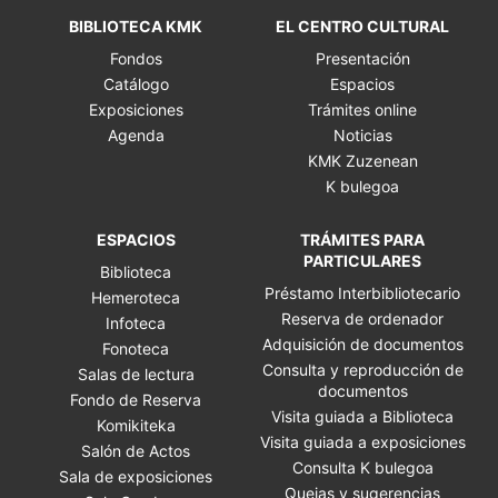
BIBLIOTECA KMK
EL CENTRO CULTURAL
Fondos
Presentación
Catálogo
Espacios
Exposiciones
Trámites online
Agenda
Noticias
KMK Zuzenean
K bulegoa
ESPACIOS
TRÁMITES PARA
PARTICULARES
Biblioteca
Préstamo Interbibliotecario
Hemeroteca
Reserva de ordenador
Infoteca
Adquisición de documentos
Fonoteca
Consulta y reproducción de
Salas de lectura
documentos
Fondo de Reserva
Visita guiada a Biblioteca
Komikiteka
Visita guiada a exposiciones
Salón de Actos
Consulta K bulegoa
Sala de exposiciones
Quejas y sugerencias