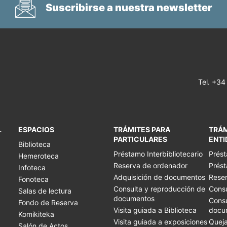
Suscribirse a nuestra newsletter
Tel.
+34
L
ESPACIOS
TRÁMITES PARA
TRÁM
PARTICULARES
ENTI
Biblioteca
Préstamo Interbibliotecario
Prést
Hemeroteca
Reserva de ordenador
Prést
Infoteca
Adquisición de documentos
Reser
Fonoteca
Consulta y reproducción de
Consu
Salas de lectura
documentos
Consu
Fondo de Reserva
Visita guiada a Biblioteca
docu
Komikiteka
Visita guiada a exposiciones
Queja
Salón de Actos