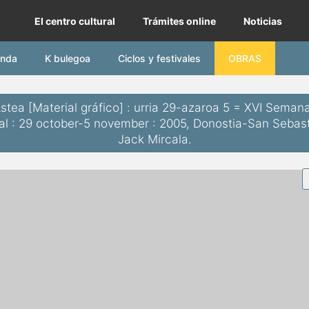
lturunea | Diputación Foral de Gipuzkoa
El centro cultural
Trámites online
Noticias
nda
K bulegoa
Ciclos y festivales
OBRAS
tea [Material gráfico] : urria 29-azaroa 5 = XVI Semana
l : 29 october-5 november : 2005, Donostia-San Sebasti
Jack Mircala.