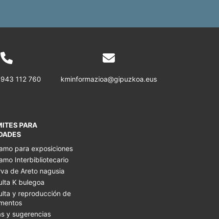
 943 112 760
kminformazioa@gipuzkoa.eus
ITES PARA
DADES
amo para exposiciones
amo Interbibliotecario
va de Areto nagusia
lta K bulegoa
lta y reproducción de
mentos
s y sugerencias