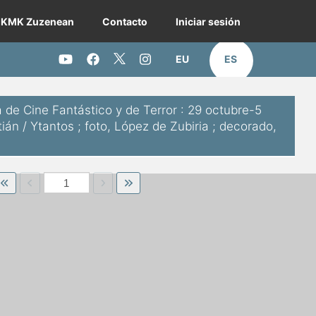
KMK Zuzenean
Contacto
Iniciar sesión
EU
ES
Twitter KMK
Youtube KMK
Facebook KMK
Instagram KMK
 de Cine Fantástico y de Terror : 29 octubre-5
án / Ytantos ; foto, López de Zubiria ; decorado,