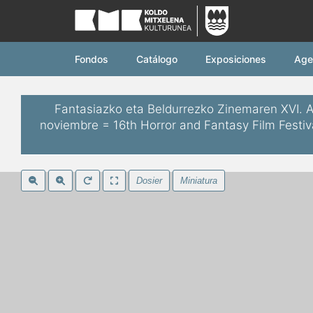
Koldo Mitxelena Ku
Fondos
Catálogo
Exposiciones
Age
Fantasiazko eta Beldurrezko Zinemaren XVI. As
noviembre = 16th Horror and Fantasy Film Festiva
Dosier
Miniatura