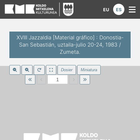
Koldo Mitxelena Kulturunea | Di
EU
ES
M
XVIII Jazzaldia [Material gráfico] : Donostia-
San Sebastián, uztaila-julio 20-24, 1983 /
Zumeta.
Dosier
Miniatura