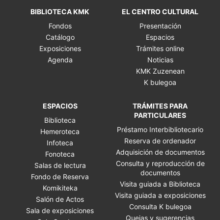
BIBLIOTECA KMK
EL CENTRO CULTURAL
Fondos
Presentación
Catálogo
Espacios
Exposiciones
Trámites online
Agenda
Noticias
KMK Zuzenean
K bulegoa
ESPACIOS
TRÁMITES PARA
PARTICULARES
Biblioteca
Préstamo Interbibliotecario
Hemeroteca
Reserva de ordenador
Infoteca
Adquisición de documentos
Fonoteca
Consulta y reproducción de
Salas de lectura
documentos
Fondo de Reserva
Visita guiada a Biblioteca
Komikiteka
Visita guiada a exposiciones
Salón de Actos
Consulta K bulegoa
Sala de exposiciones
Quejas y sugerencias