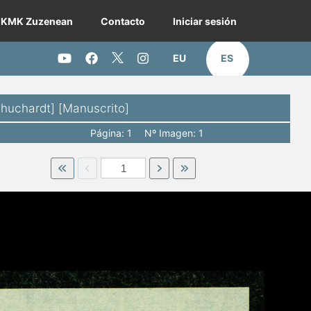
KMK Zuzenean
Contacto
Iniciar sesión
EU
ES
Twitter KMK
Youtube KMK
Facebook KMK
Instagram KMK
chuchardt] [Manuscrito]
Página: 1
Nº Imagen: 1