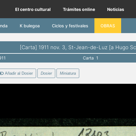
lturunea | Diputación Foral de Gipuzkoa
El centro cultural
Trámites online
Noticias
nda
K bulegoa
Ciclos y festivales
OBRAS
[Carta] 1911 nov. 3, St-Jean-de-Luz [a Hugo S
911
Carta 1
Añadir al Dosier
Dosier
Miniatura