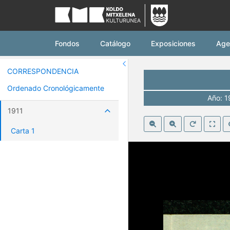
Koldo Mitxelena Ku
Fondos
Catálogo
Exposiciones
Age
CORRESPONDENCIA
Ordenado Cronológicamente
Año: 1
1911
Carta 1