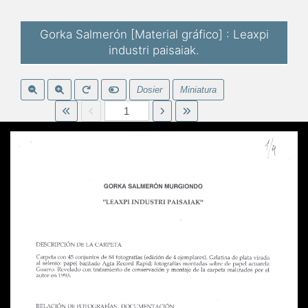
Gorka Salmerón [Material gráfico] : Leaxpi
industri paisaiak.
Dosier
Miniatura