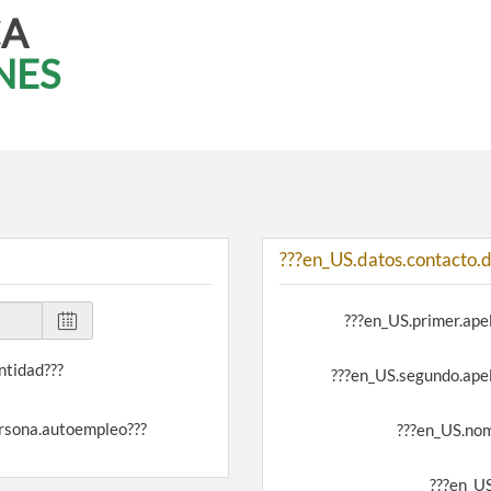
CA
NES
???en_US.datos.contacto.d
???en_US.primer.apel
entidad???
???en_US.segundo.apel
ersona.autoempleo???
???en_US.no
???en_US