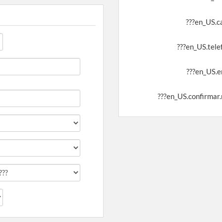
???en_US.c
???en_US.tele
???en_US.e
???en_US.confirmar.