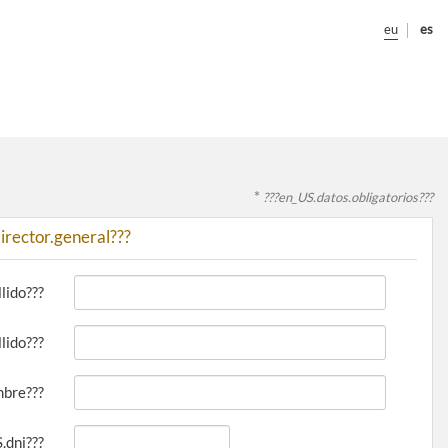
eu
es
*
???en_US.datos.obligatorios???
irector.general???
lido???
lido???
mbre???
.dni???