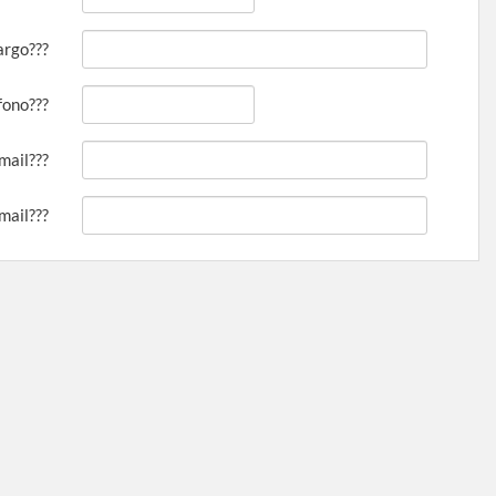
argo???
fono???
mail???
mail???