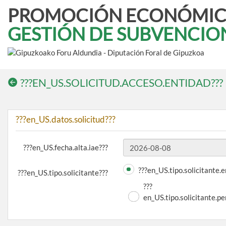
PROMOCIÓN ECONÓMI
GESTIÓN DE SUBVENCIO
???EN_US.SOLICITUD.ACCESO.ENTIDAD???
???en_US.datos.solicitud???
???en_US.fecha.alta.iae???
???en_US.tipo.solicitante.
???en_US.tipo.solicitante???
???
en_US.tipo.solicitante.p