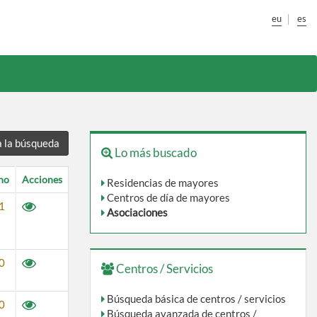
eu
es
a la búsqueda
Lo más buscado
no
Acciones
Residencias
Residencias de mayores
de
Centros
Centros de día de mayores
Ver
1
Asociaciones
mayores
de
Asociaciones
ficha:
día
"GAUTENA"
de
ASOCIACION
mayores
Ver
0
GUIPUZCOANA
Centros / Servicios
ficha:
DE
A.S.T.O.K.A
PADRES
Búsqueda básica de centros / servicios
Ver
0
ELKARTEA.
DE
Búsqueda avanzada de centros /