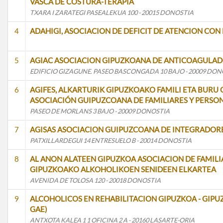
VASCA DE COSTURA-TERAPIA
TXARA I ZARATEGI PASEALEKUA 100 - 20015 DONOSTIA
4
ADAHIGI, ASOCIACION DE DEFICIT DE ATENCION CO
5
AGIAC ASOCIACION GIPUZKOANA DE ANTICOAGULA
EDIFICIO GIZAGUNE. PASEO BASCONGADA 10 BAJO - 20009 DON
6
AGIFES, ALKARTURIK GIPUZKOAKO FAMILI ETA BURU
ASOCIACIÓN GUIPUZCOANA DE FAMILIARES Y PERSO
PASEO DE MORLANS 3 BAJO - 20009 DONOSTIA
7
AGISAS ASOCIACION GUIPUZCOANA DE INTEGRADOR
PATXILLARDEGUI 14 ENTRESUELO B - 20014 DONOSTIA
8
AL ANON ALATEEN GIPUZKOA ASOCIACION DE FAMILI
GIPUZKOAKO ALKOHOLIKOEN SENIDEEN ELKARTEA
AVENIDA DE TOLOSA 120 - 20018 DONOSTIA
9
ALCOHOLICOS EN REHABILITACION GIPUZKOA - GIP
GAE)
ANTXOTA KALEA 1 1 OFICINA 2 A - 20160 LASARTE-ORIA