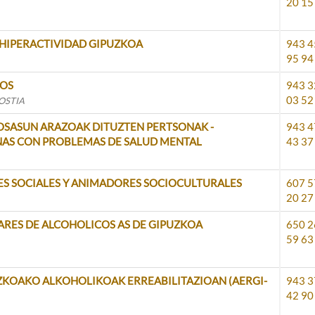
20 15
N HIPERACTIVIDAD GIPUZKOA
943 4
95 94
DOS
943 3
03 52
OSTIA
 OSASUN ARAZOAK DITUZTEN PERTSONAK -
943 4
NAS CON PROBLEMAS DE SALUD MENTAL
43 37
ES SOCIALES Y ANIMADORES SOCIOCULTURALES
607 5
20 27
ARES DE ALCOHOLICOS AS DE GIPUZKOA
650 2
59 63
UZKOAKO ALKOHOLIKOAK ERREABILITAZIOAN (AERGI-
943 3
42 90