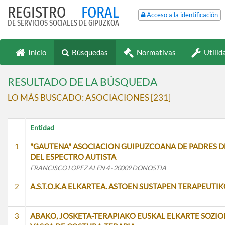
REGISTRO
FORAL
Acceso a la identificación
DE SERVICIOS SOCIALES DE GIPUZKOA
Inicio
Búsquedas
Normativas
Utilid
RESULTADO DE LA BÚSQUEDA
LO MÁS BUSCADO: ASOCIACIONES [231]
Entidad
Resultado
1
"GAUTENA" ASOCIACION GUIPUZCOANA DE PADRES D
de
DEL ESPECTRO AUTISTA
la
FRANCISCO LOPEZ ALEN 4 - 20009 DONOSTIA
búsqueda
2
A.S.T.O.K.A ELKARTEA. ASTOEN SUSTAPEN TERAPEU
3
ABAKO, JOSKETA-TERAPIAKO EUSKAL ELKARTE SOZI