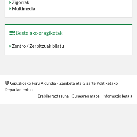
Zigorrak
Multimedia
Bestelako eragiketak
Zentro / Zerbitzuak bilatu
Gipuzkoako Foru Aldundia - Zainketa eta Gizarte Politiketako
Departamentua
Erabilerraztasuna
Gunearen mapa
Informazio legala