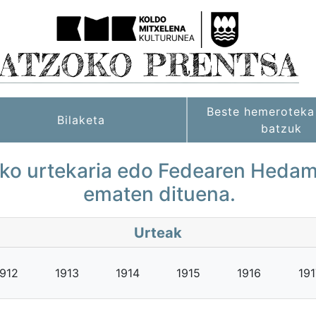
Beste hemeroteka 
Bilaketa
batzuk
o urtekaria edo Fedearen Hedame
ematen dituena.
Urteak
1912
1913
1914
1915
1916
191