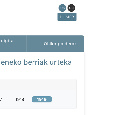
es
eu
DOSIER
digital
Ohiko galderak
neko berriak urteka
7
1918
1919