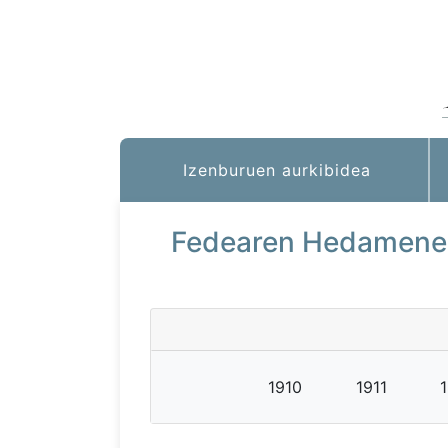
Izenburuen aurkibidea
Fedearen Hedamenek
1910
1911