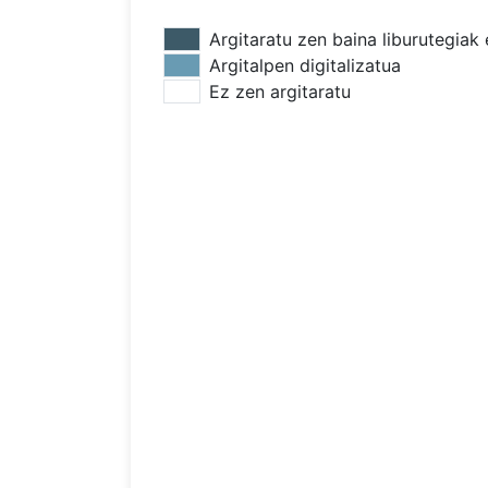
Argitaratu zen baina liburutegiak 
Argitalpen digitalizatua
Ez zen argitaratu