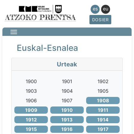
es
eu
DOSIER
Euskal-Esnalea
Urteak
1900
1901
1902
1903
1904
1905
1906
1907
1908
1909
1910
1911
1912
1913
1914
1915
1916
1917