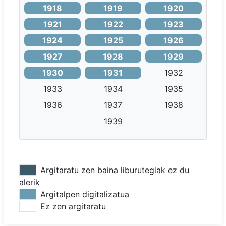
1918
1919
1920
1921
1922
1923
1924
1925
1926
1927
1928
1929
1930
1931
1932
1933
1934
1935
1936
1937
1938
1939
Argitaratu zen baina liburutegiak ez du
alerik
Argitalpen digitalizatua
Ez zen argitaratu