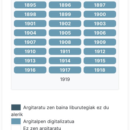
1895
1896
1897
1898
1899
1900
1901
1902
1903
1904
1905
1906
1907
1908
1909
1910
1911
1912
1913
1914
1915
1916
1917
1918
1919
Argitaratu zen baina liburutegiak ez du
alerik
Argitalpen digitalizatua
Ez zen argitaratu