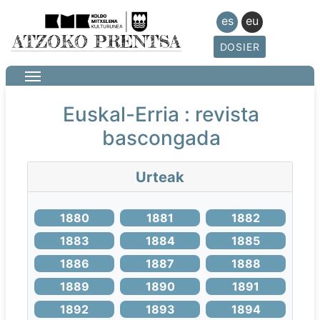
es
eu
DOSIER
Euskal-Erria : revista
bascongada
Urteak
1880
1881
1882
1883
1884
1885
1886
1887
1888
1889
1890
1891
1892
1893
1894