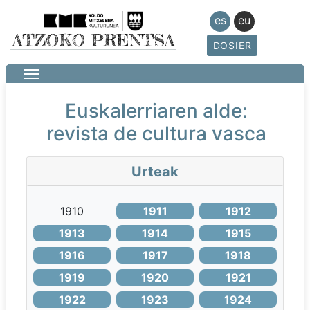
es
eu
DOSIER
Euskalerriaren alde:
revista de cultura vasca
Urteak
1910
1911
1912
1913
1914
1915
1916
1917
1918
1919
1920
1921
1922
1923
1924