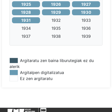
1925
1926
1927
1928
1929
1930
1931
1932
1933
1934
1935
1936
1937
1938
1939
Argitaratu zen baina liburutegiak ez du
alerik
Argitalpen digitalizatua
Ez zen argitaratu