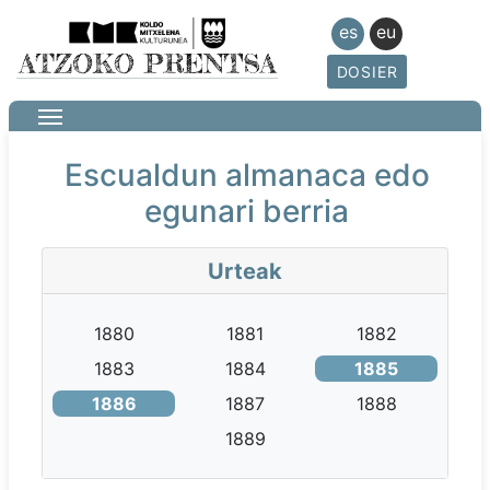
es
eu
DOSIER
Escualdun almanaca edo
egunari berria
Urteak
1880
1881
1882
1883
1884
1885
1886
1887
1888
1889