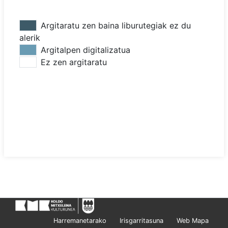
Argitaratu zen baina liburutegiak ez du
alerik
Argitalpen digitalizatua
Ez zen argitaratu
Harremanetarako
Irisgarritasuna
Web Mapa