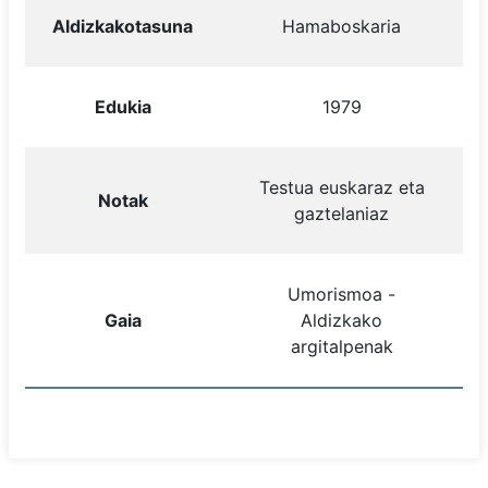
Aldizkakotasuna
Hamaboskaria
Edukia
1979
Testua euskaraz eta
Notak
gaztelaniaz
Umorismoa -
Gaia
Aldizkako
argitalpenak