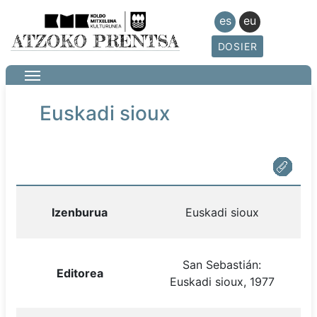
es
eu
DOSIER
Euskadi sioux
Izenburua
Euskadi sioux
San Sebastián:
Editorea
Euskadi sioux, 1977