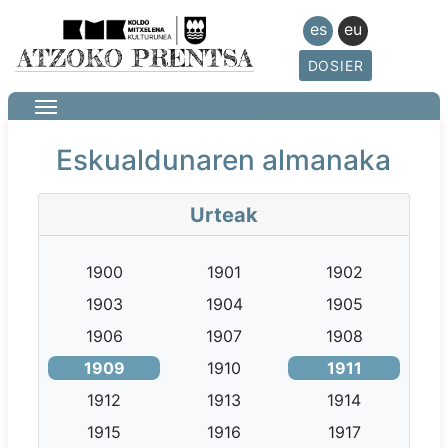
es
eu
DOSIER
Eskualdunaren almanaka
Urteak
1900
1901
1902
1903
1904
1905
1906
1907
1908
1909
1910
1911
1912
1913
1914
1915
1916
1917