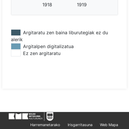
1918
1919
Argitaratu zen baina liburutegiak ez du
alerik
Argitalpen digitalizatua
Ez zen argitaratu
Harremanetarako
Irisgarritasuna
Web Mapa