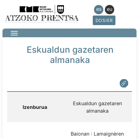
es
eu
DOSIER
Eskualdun gazetaren
almanaka
Eskualdun gazetaren
Izenburua
almanaka
Baionan : Lamaignèren