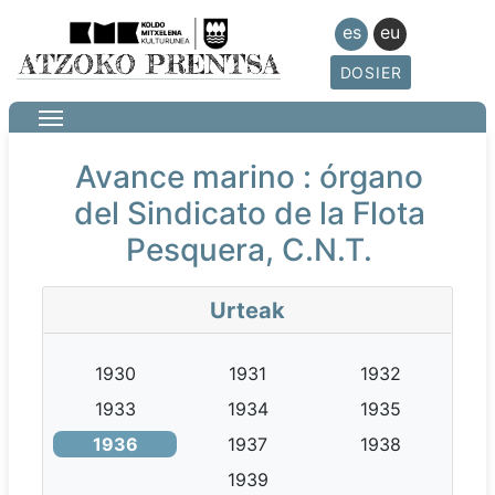
es
eu
DOSIER
Avance marino : órgano
del Sindicato de la Flota
Pesquera, C.N.T.
Urteak
1930
1931
1932
1933
1934
1935
1936
1937
1938
1939