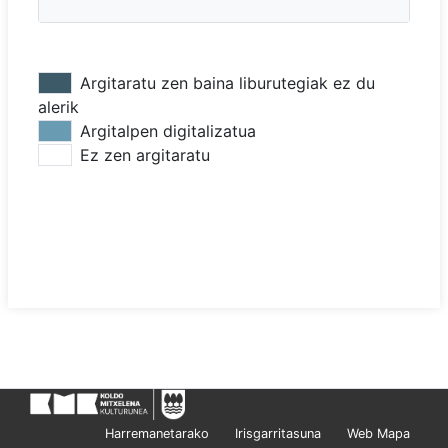
Argitaratu zen baina liburutegiak ez du
alerik
Argitalpen digitalizatua
Ez zen argitaratu
Harremanetarako
Irisgarritasuna
Web Mapa