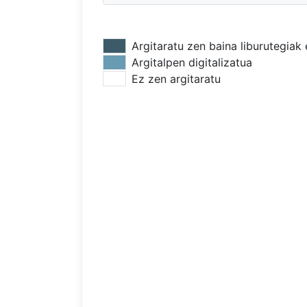
Argitaratu zen baina liburutegiak 
Argitalpen digitalizatua
Ez zen argitaratu