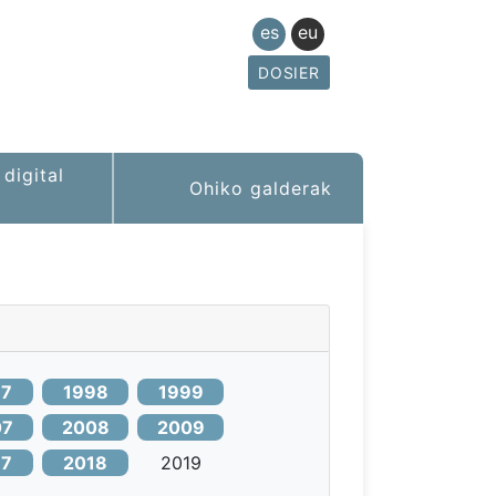
es
eu
DOSIER
digital
Ohiko galderak
97
1998
1999
07
2008
2009
17
2018
2019