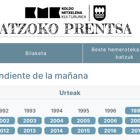
Beste hemeroteka 
Bilaketa
batzuk
pendiente de la mañana
Urteak
992
1993
1994
1995
1996
19
002
2003
2004
2005
2006
20
012
2013
2014
2015
2016
20