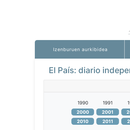
Izenburuen aurkibidea
El País: diario inde
1990
1991
1
2000
2001
2
2010
2011
2