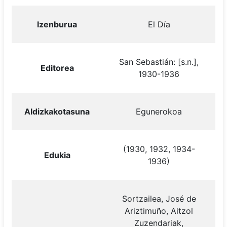
Izenburua
El Día
San Sebastián: [s.n.],
Editorea
1930-1936
Aldizkakotasuna
Egunerokoa
(1930, 1932, 1934-
Edukia
1936)
Sortzailea, José de
Ariztimuño, Aitzol
Zuzendariak,