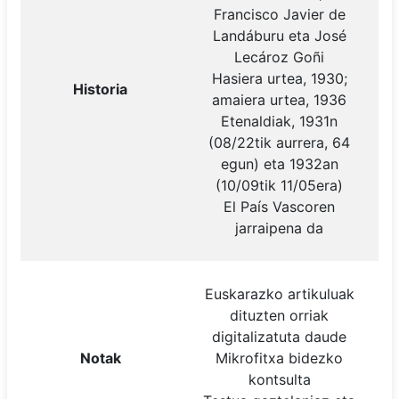
Francisco Javier de
Landáburu eta José
Lecároz Goñi
Hasiera urtea, 1930;
Historia
amaiera urtea, 1936
Etenaldiak, 1931n
(08/22tik aurrera, 64
egun) eta 1932an
(10/09tik 11/05era)
El País Vascoren
jarraipena da
Euskarazko artikuluak
dituzten orriak
digitalizatuta daude
Notak
Mikrofitxa bidezko
kontsulta