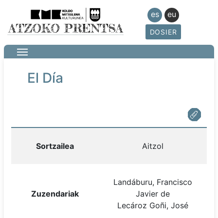
es
eu
DOSIER
El Día
Sortzailea
Aitzol
Landáburu, Francisco
Zuzendariak
Javier de
Lecároz Goñi, José