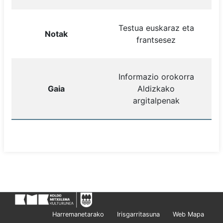
Testua euskaraz eta
Notak
frantsesez
Informazio orokorra
Gaia
Aldizkako
argitalpenak
Harremanetarako
Irisgarritasuna
Web Mapa