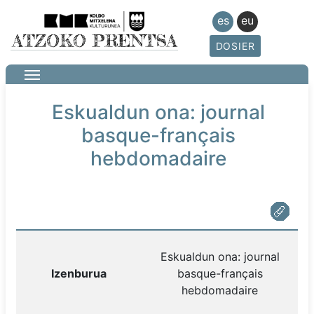
es
eu
DOSIER
Eskualdun ona: journal
basque-français
hebdomadaire
Eskualdun ona: journal
Izenburua
basque-français
hebdomadaire