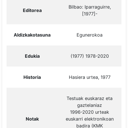
Bilbao: Iparraguirre,
Editorea
[1977]-
Aldizkakotasuna
Egunerokoa
Edukia
(1977) 1978-2020
Historia
Hasiera urtea, 1977
Testuak euskaraz eta
gaztelaniaz
1996-2020 urteak
Notak
euskarri elektronikoan
badira (KMK