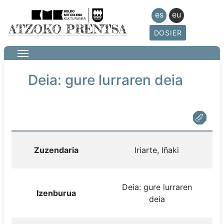
es
eu
DOSIER
Deia: gure lurraren deia
Zuzendaria
Iriarte, Iñaki
Deia: gure lurraren
Izenburua
deia