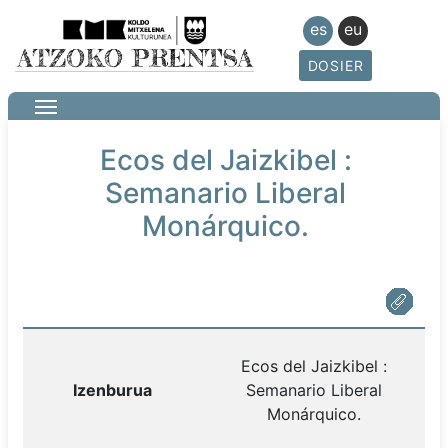
es
eu
DOSIER
Ecos del Jaizkibel :
Semanario Liberal
Monárquico.
Ecos del Jaizkibel :
Izenburua
Semanario Liberal
Monárquico.