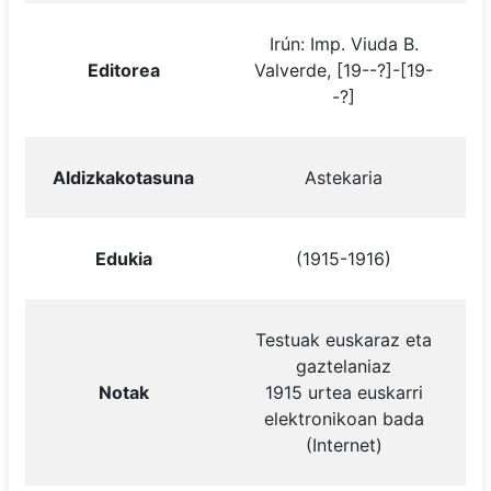
Irún: Imp. Viuda B.
Editorea
Valverde, [19--?]-[19-
-?]
Aldizkakotasuna
Astekaria
Edukia
(1915-1916)
Testuak euskaraz eta
gaztelaniaz
Notak
1915 urtea euskarri
elektronikoan bada
(Internet)