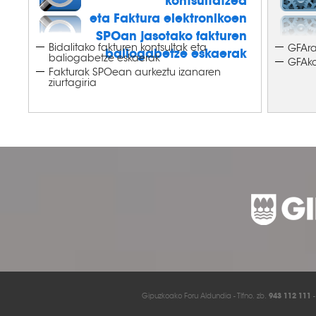
kontsultatzea
eta Faktura elektronikoen
SPOan jasotako fakturen
Bidalitako fakturen kontsultak eta
GFAra
baliogabetze eskaerak
baliogabetze eskaerak
GFAko
Fakturak SPOean aurkeztu izanaren
ziurtagiria
Gipuzkoako Foru Aldundia - Tlfno. zb.
943 112 111