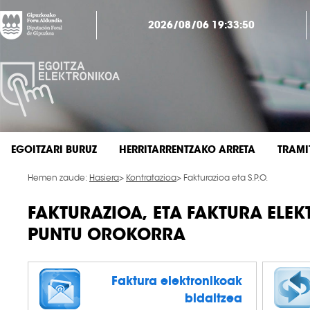
2026/08/06 19:33:50
EGOITZARI BURUZ
HERRITARRENTZAKO ARRETA
TRAMI
Hemen zaude:
Hasiera
>
Kontratazioa
> Fakturazioa eta S.P.O.
FAKTURAZIOA, ETA FAKTURA ELE
PUNTU OROKORRA
Faktura elektronikoak
bidaltzea