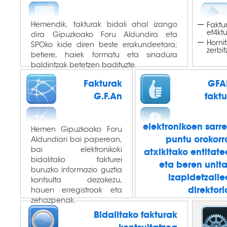
Hemendik, fakturak bidali ahal izango
Faktu
ef4kt
dira Gipuzkoako Foru Aldundira eta
Horni
SPOko kide diren beste erakundeetara;
zerbi
betiere, haiek formatu eta sinadura
baldintzak betetzen badituzte.
Fakturak
GFA
G.F.An
fakt
elektronikoen sarr
Hemen Gipuzkoako Foru
puntu orokorr
Aldundiari bai paperean,
bai elektronikoki
atxikitako entitat
bidalitako fakturei
eta beren unit
buruzko informazio guztia
izapidetzail
kontsulta dezakezu,
direktor
hauen erregistroak eta
zehazpenak.
Bidalitako fakturak